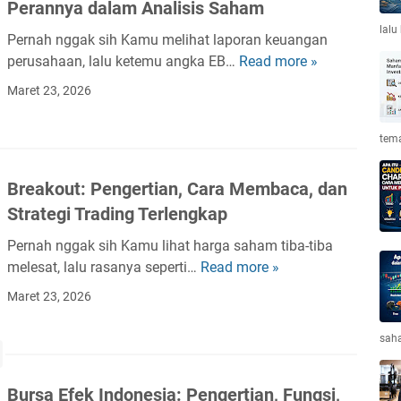
i
Perannya dalam Analisis Saham
e
h
r
n
lalu
a
Pernah nggak sih Kamu melihat laporan keuangan
i
g
m
perusahaan, lalu ketemu angka EB…
Read more »
E
-
e
?
B
C
Maret 23, 2026
r
P
I
i
t
a
T
r
i
tema
n
D
i
a
d
A
,
n
Breakout: Pengertian, Cara Membaca, dan
u
:
d
,
a
Strategi Trading Terlengkap
D
a
C
n
e
n
a
Pernah nggak sih Kamu lihat harga saham tiba-tiba
L
f
C
r
melesat, lalu rasanya seperti…
Read more »
B
e
i
a
a
r
n
Maret 23, 2026
n
r
K
e
g
i
a
e
a
k
saha
s
M
r
k
a
i
e
j
o
p
,
m
Bursa Efek Indonesia: Pengertian, Fungsi,
a
u