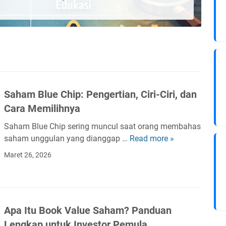
Saham Blue Chip: Pengertian, Ciri-Ciri, dan
Cara Memilihnya
Saham Blue Chip sering muncul saat orang membahas
saham unggulan yang dianggap …
Read more »
S
a
Maret 26, 2026
h
a
m
B
Apa Itu Book Value Saham? Panduan
l
Lengkap untuk Investor Pemula
u