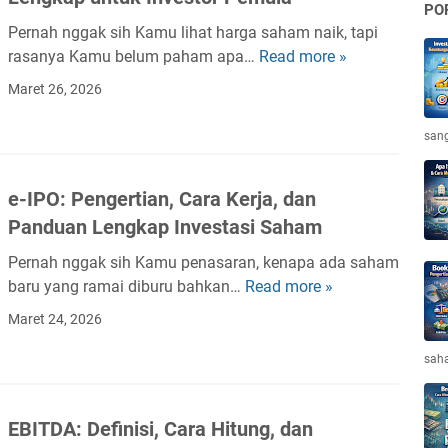
PO
e
Pernah nggak sih Kamu lihat harga saham naik, tapi
C
rasanya Kamu belum paham apa…
Read more »
A
h
p
Maret 26, 2026
i
a
p
I
sang
:
t
P
u
e
e-IPO: Pengertian, Cara Kerja, dan
B
n
Panduan Lengkap Investasi Saham
o
g
o
e
Pernah nggak sih Kamu penasaran, kenapa ada saham
k
r
baru yang ramai diburu bahkan…
Read more »
e
V
t
-
Maret 24, 2026
a
i
I
l
a
P
saha
u
n
O
e
,
:
S
EBITDA: Definisi, Cara Hitung, dan
C
P
a