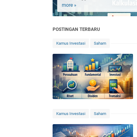
more »
Fee:
Jenis,
Contoh,
dan
POSTINGAN TERBARU
Cara
Memilih
Kamus Investasi
Saham
Broker
dengan
Fee
Termurah
Kamus Investasi
Saham