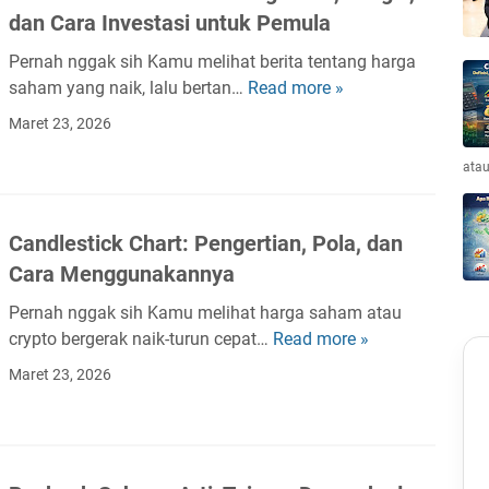
u
C
i
,
dan Cara Investasi untuk Pemula
t
n
a
l
d
:
t
r
Pernah nggak sih Kamu melihat berita tentang harga
i
a
P
u
a
saham yang naik, lalu bertan…
Read more »
B
h
n
e
k
H
u
n
P
Maret 23, 2026
n
I
i
r
y
a
g
n
t
s
atau
a
n
e
v
u
a
d
r
e
n
E
u
t
s
Candlestick Chart: Pengertian, Pola, dan
g
f
a
i
t
,
Cara Menggunakannya
e
n
a
o
d
k
L
n
Pernah nggak sih Kamu melihat harga saham atau
r
a
I
e
,
crypto bergerak naik-turun cepat…
Read more »
C
P
n
n
n
C
a
e
P
Maret 23, 2026
d
g
a
n
m
e
o
k
r
d
u
r
n
a
a
l
l
a
e
p
M
e
a
n
s