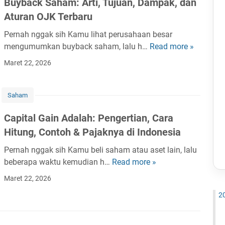
I
Buyback Saham: Arti, Tujuan, Dampak, dan
e
s
n
i
n
m
Aturan OJK Terbaru
t
y
a
v
b
i
a
:
Pernah nggak sih Kamu lihat perusahaan besar
e
a
c
d
P
mengumumkan buyback saham, lalu h…
Read more »
B
s
c
k
a
e
u
t
a
Maret 22, 2026
C
l
n
y
a
,
h
a
g
b
s
d
a
m
e
a
Saham
i
a
r
A
r
c
S
n
t
n
Capital Gain Adalah: Pengertian, Cara
t
k
a
S
:
a
i
Hitung, Contoh & Pajaknya di Indonesia
S
h
t
P
l
a
a
a
r
e
Pernah nggak sih Kamu beli saham atau aset lain, lalu
i
n
h
m
a
n
beberapa waktu kemudian h…
Read more »
C
s
,
a
t
g
a
i
F
Maret 22, 2026
m
e
e
p
s
u
:
g
2
r
i
S
n
A
i
t
t
a
g
r
T
i
a
h