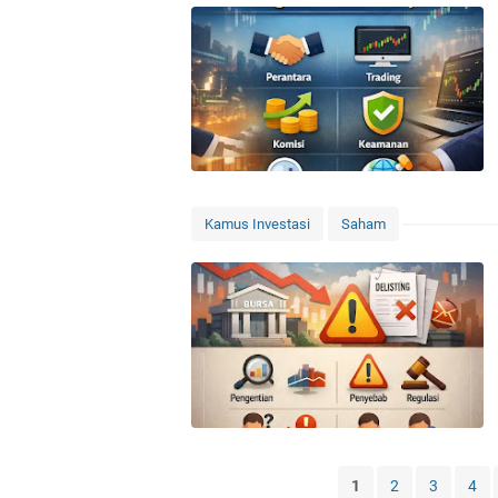
Kamus Investasi
Saham
1
2
3
4