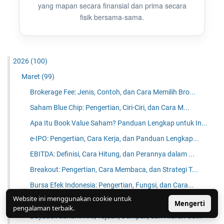
yang mapan secara finansial dan prima secara
fisik bersama-sama.
2026
(100)
Maret
(99)
Brokerage Fee: Jenis, Contoh, dan Cara Memilih Bro...
Saham Blue Chip: Pengertian, Ciri-Ciri, dan Cara M...
Apa Itu Book Value Saham? Panduan Lengkap untuk In...
e-IPO: Pengertian, Cara Kerja, dan Panduan Lengkap...
EBITDA: Definisi, Cara Hitung, dan Perannya dalam ...
Breakout: Pengertian, Cara Membaca, dan Strategi T...
Bursa Efek Indonesia: Pengertian, Fungsi, dan Cara...
Website ini menggunakan cookie untuk
Candlestick Chart: Pengertian, Pola, dan Cara Meng...
Mengerti
pengalaman terbaik.
Buyback Saham: Arti, Tujuan, Dampak, dan Aturan OJ...