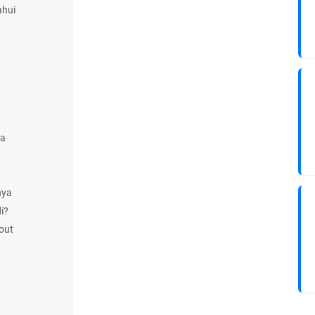
ahui
la
nya
i?
out