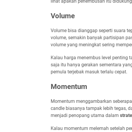
lihat apakah penembusan itu didukung
Volume
Volume bisa dianggap seperti suara te
volume, semakin banyak partisipan pa
volume yang meningkat sering memperku
Kalau harga menembus level penting tap
saja itu hanya gerakan sementara yang
pemula terjebak masuk terlalu cepat.
Momentum
Momentum menggambarkan seberapa ce
candle biasanya tampak lebih tegas, da
menjadi penopang utama dalam
strat
Kalau momentum melemah setelah pene