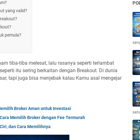
ham?
PO
t yang valid?
breakout?
akout?
tuk pemula?
sang
m tiba-tiba melesat, lalu rasanya seperti terlambat
perti itu sering berkaitan dengan Breakout. Di dunia
besar, tapi juga bisa menjebak kalau Kamu asal mengejar
 Memilih Broker Aman untuk Investasi
saha
n Cara Memilih Broker dengan Fee Termurah
Ciri, dan Cara Memilihnya