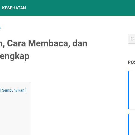
KESEHATAN
m
n, Cara Membaca, dan
rlengkap
PO
[ Sembunyikan ]