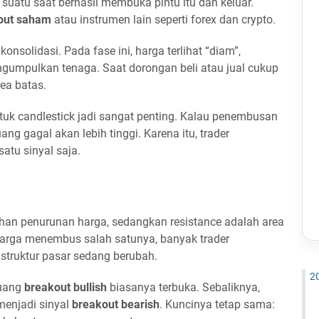
 suatu saat berhasil membuka pintu itu dan keluar.
out saham
atau instrumen lain seperti forex dan crypto.
konsolidasi. Pada fase ini, harga terlihat “diam”,
umpulkan tenaga. Saat dorongan beli atau jual cukup
ea batas.
tuk candlestick jadi sangat penting. Kalau penembusan
ng gagal akan lebih tinggi. Karena itu, trader
tu sinyal saja.
han penurunan harga, sedangkan resistance adalah area
arga menembus salah satunya, banyak trader
truktur pasar sedang berubah.
2
luang
breakout bullish
biasanya terbuka. Sebaliknya,
 menjadi sinyal
breakout bearish
. Kuncinya tetap sama: