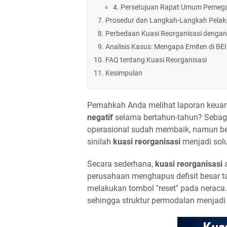
4. Persetujuan Rapat Umum Pemeg
Prosedur dan Langkah-Langkah Pelak
Perbedaan Kuasi Reorganisasi denga
Analisis Kasus: Mengapa Emiten di BE
FAQ tentang Kuasi Reorganisasi
Kesimpulan
Pernahkah Anda melihat laporan keua
negatif
selama bertahun-tahun? Sebagai
operasional sudah membaik, namun b
sinilah
kuasi reorganisasi
menjadi solu
Secara sederhana,
kuasi reorganisasi
a
perusahaan menghapus defisit besar ta
melakukan tombol "reset" pada neraca
sehingga struktur permodalan menjadi l