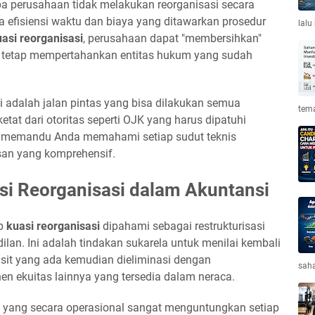
a perusahaan tidak melakukan reorganisasi secara
 efisiensi waktu dan biaya yang ditawarkan prosedur
lalu
asi reorganisasi
, perusahaan dapat "membersihkan"
n tetap mempertahankan entitas hukum yang sudah
 adalah jalan pintas yang bisa dilakukan semua
tema
tat dari otoritas seperti OJK yang harus dipatuhi
akan memandu Anda memahami setiap sudut teknis
san yang komprehensif.
i Reorganisasi dalam Akuntansi
ep
kuasi reorganisasi
dipahami sebagai restrukturisasi
lan. Ini adalah tindakan sukarela untuk menilai kembali
efisit yang ada kemudian dieliminasi dengan
saha
 ekuitas lainnya yang tersedia dalam neraca.
 yang secara operasional sangat menguntungkan setiap